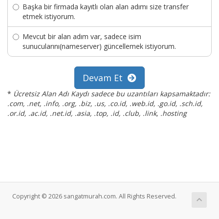
Başka bir firmada kayıtlı olan alan adımı size transfer
etmek istiyorum.
Mevcut bir alan adım var, sadece isim
sunucularını(nameserver) güncellemek istiyorum.
Devam Et
*
Ücretsiz Alan Adı Kaydı sadece bu uzantıları kapsamaktadır:
.com, .net, .info, .org, .biz, .us, .co.id, .web.id, .go.id, .sch.id,
.or.id, .ac.id, .net.id, .asia, .top, .id, .club, .link, .hosting
Copyright © 2026 sangatmurah.com. All Rights Reserved.