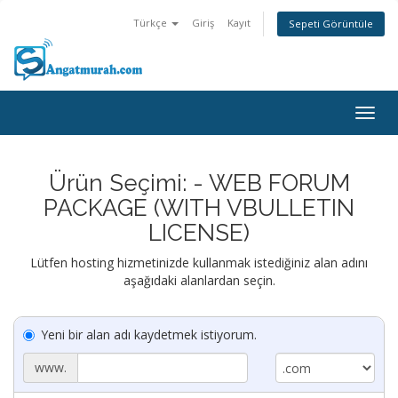
Türkçe
Giriş
Kayıt
Sepeti Görüntüle
Togg
navig
Ürün Seçimi: - WEB FORUM
PACKAGE (WITH VBULLETIN
LICENSE)
Lütfen hosting hizmetinizde kullanmak istediğiniz alan adını
aşağıdaki alanlardan seçin.
Yeni bir alan adı kaydetmek istiyorum.
www.