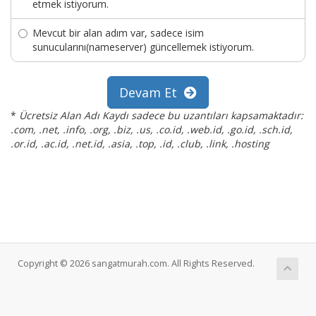
etmek istiyorum.
Mevcut bir alan adım var, sadece isim
sunucularını(nameserver) güncellemek istiyorum.
Devam Et
*
Ücretsiz Alan Adı Kaydı sadece bu uzantıları kapsamaktadır:
.com, .net, .info, .org, .biz, .us, .co.id, .web.id, .go.id, .sch.id,
.or.id, .ac.id, .net.id, .asia, .top, .id, .club, .link, .hosting
Copyright © 2026 sangatmurah.com. All Rights Reserved.