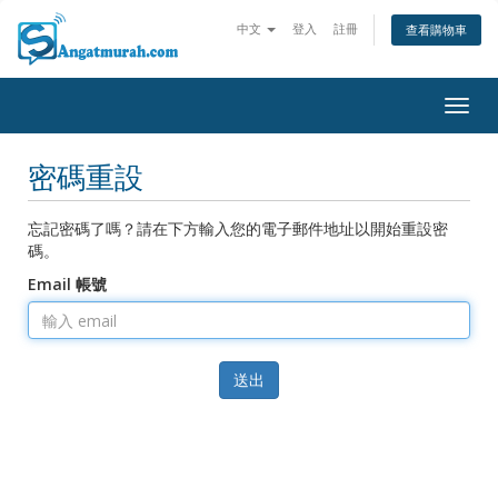
中文
登入
註冊
查看購物車
Togg
navig
密碼重設
忘記密碼了嗎？請在下方輸入您的電子郵件地址以開始重設密
碼。
Email 帳號
送出