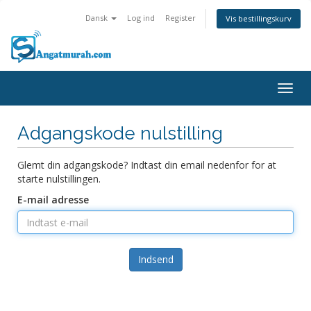
Dansk
Log ind
Register
Vis bestillingskurv
Togg
navig
Adgangskode nulstilling
Glemt din adgangskode? Indtast din email nedenfor for at
starte nulstillingen.
E-mail adresse
Indsend